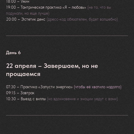
18:00 – Ужин
19:00 – Тантрическая практика «Я – любовь»
(не то, что вы
подумали, но еще лучше)
20:00 – Эстетик денс
(дресс-код обязателен, будет волшебно)
Снижение стресса
и тревожности
День 6
22 апреля – Завершаем, но не
прощаемся
07:30 – Практика «Запусти энергию»
(чтобы её хватило надолго)
09:15 – Завтрак
10:30 – Выезд с виллы
(но вдохновение и эмоции уедут с вами)
Энергия и
легкость в теле