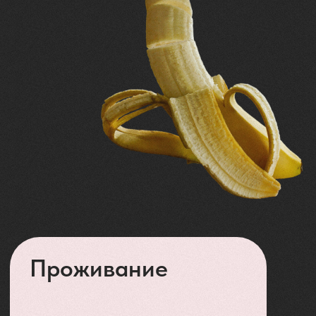
Или, как мы его называем,
«место, где наши заботы тонут».
Плюхнись в прохладную воду с
видом на вулкан и забудь, как
зовут твоего начальника.
— ЭТО
ПУТЕШЕСТВИЕ
К СЕБЕ!