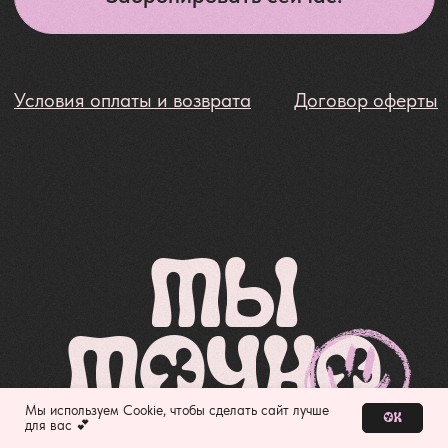
Желание раньше
вставать и идти
навстречу трудностям
Ну и, конечно,
преисполнишься в
своем познании
Мы используем Cookie, чтобы сделать сайт лучше
Ок
для вас 💕