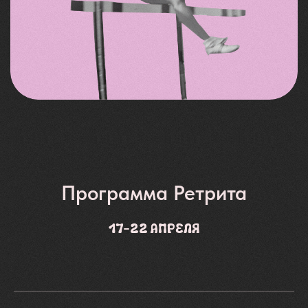
ЕСЛИ…
Ты профессиональный
“собиратель себя”
Уже перепробовал(а) все медитации,
мандалы и даже пару детоксов — самое
время углубиться на новый уровень.
Программа Ретрита
17–22 Апреля
Ты устал...
Устал(а) быть “на всех парах” и хочешь,
наконец, узнать, куда же плыть. Если
график — это твой главный враг, пора
включить паузу и найти баланс.