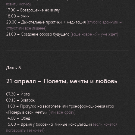
ловить магию)
17:00 – Возвращение на виллу
18:00 – Ужин
20:00 – Дыхательные практики + медитация
(глубоко вдохнули –
отпустили всё лишнее)
21:00 – Создание образа будущего
(ваше новое «Я» уже ждет)
День 5
Улучшение
21 апреля – Полеты, мечты и любовь
концентрации и памяти
(подтверждено наукой)
07:30 – Йога
09:15 – Завтрак
11:00 – Прогулка на вертолете или трансформационная игра
«Поверь в свои мечты»
(или всё сразу)
14:00 – Обед
15:00 – Время у бассейна, личные консультации
(если хочется
поговорить тет-а-тет)