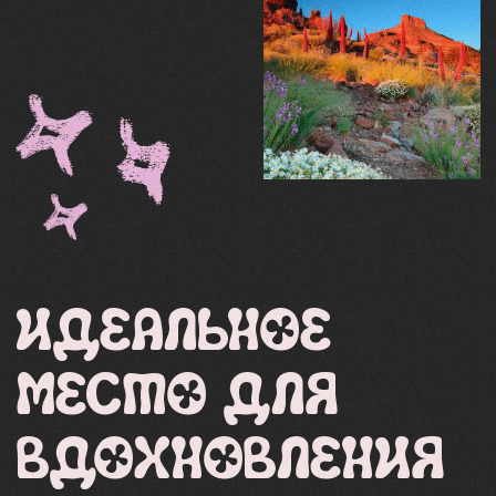
Проживание
Наша вилла на берегу океана –
это место, где время
замедляется, мысли становятся
прозрачными, а душа говорит:
«Ну наконец-то!».
Компания