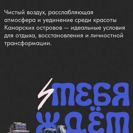
Рядом будут такие же искатели
баланса, как и ты: Блогеры,
айтишники, инфлюенсеры,
предпрениматели и еще много
интересных личностей.
Сауна
Идеальна для тех, кто хочет
расслабиться и выйти из неё
как распаренная булочка –
мягкий, тёплый и безмятежный.
Сад