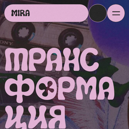
=
MIRA
🎁
ТРАНС
ФОРМА
ЦИЯ
Ретрит, после которого,
жизнь делится на «до»
и «после»