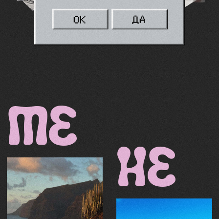
ИДЕАЛЬНОЕ
МЕСТО ДЛЯ
ВДОХНОВЛЕНИЯ
Чистый воздух, расслабляющая
атмосфера и уединение среди красоты
Канарских островов — идеальные условия
для отдыха, восстановления и личностной
трансформации.
ТЕБЯ