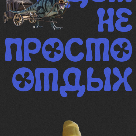
Рай для интровертов и эстетов.
Здесь можно медитировать,
гулять босиком по траве или
просто лежать в гамаке,
убеждая себя, что да, жизнь
удалась.
Здоровое питание
Еда, которая делает тебя легче
не только в теле, но и на душе.
Питаемся правильно, чтобы
ощущать себя энергией, а не
пельменем.
Бассейн