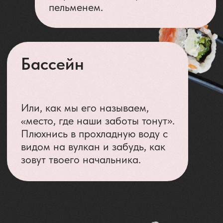
Мы только за – главное, не делай
это в позе «собака мордой вниз».
Практики
Через различные практики:
гвоздестояния, саундхилинг,
танцевальные терапии,
метафорические карты и сессии
с мастерами.
Ты наконец почувствуешь связь
с телом, прокачаешь своё «я» и
посмотришь вглубь себя.