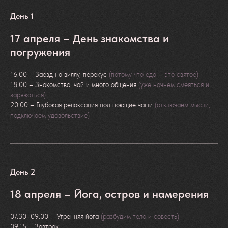
День 1
17 апреля – День знакомства и
Ты хочешь удивлять
погружения
Ты готов(а) удивить себя или своего кота.
Осознанность, энергия, лёгкость и новая
16:00 – Заезд на виллу, перекус
(потому что еда – это святое)
версия тебя — бонусы, которые ты
18:00 – Знакомство, чай и много общения
(уже начнем смеяться и
заберешь с собой домой после ретрита.
заряжаться)
20:00 – Глубокая релаксация под поющие чаши
(отключаем мысли,
подключаем удовольствие)
Ты кочевник
Ты любишь путешествовать, а также
совмещать приятное с полезным. Наш
День 2
главный маршрут — внутрь.
18 апреля – Йога, остров и намерения
07:30–09:00 – Утренняя йога
(разбудим тело и совесть)
09:15 – Завтрак