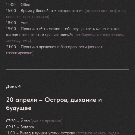
14:00 – Обед
15:00 – Время у бассейна + гвоздестояние
(по желанию, но фото в
соцсети гарантировано)
18:00 – Ужин
19:00 – Практика «Что мешает тебе осуществить мечту и какая
выгода стоит за этим препятствием?»
(разбираемся с внутренними
«почему нет»)
21:00 – Практика прощения и благодарности
(легкость
гарантирована)
День 4
В РЕЗУЛЬТАТЕ:
20 апреля – Остров, дыхание и
ЧТО В ТЕБЕ
будущее
ИЗМЕНИТСЯ
07:30 – Йога
(уже по привычке)
ПОСЛЕ РЕТРИТА
09:15 – Завтрак
11:00 – Выезд в лучшие уголки острова
(готовьте камеры, будем