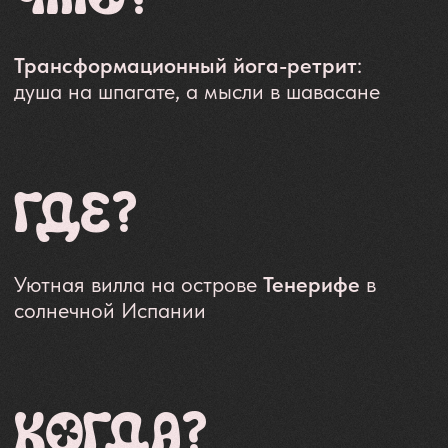
ДЛЯ КОГО?
Тем, кто устал от рутины, хочет
найти баланс и зарядиться
энергией в приятной компании
Ты все еще не был
на Ретрите? Это
нужно срочно
исправить!