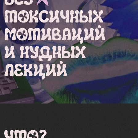
ЧТО?
Трансформационный йога-ретрит
:
душа на шпагате, а мысли в шавасане
ГДЕ?
Уютная вилла на острове
Тенерифе
в
солнечной Испании
КОГДА?
Уже совсем скоро:
17 - 22 апреля 2025 года
(5 ночей)